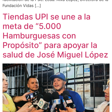
Fundación Vidas […]
Tiendas UPI se une a la
meta de “5.000
Hamburguesas con
Propósito” para apoyar la
salud de José Miguel López