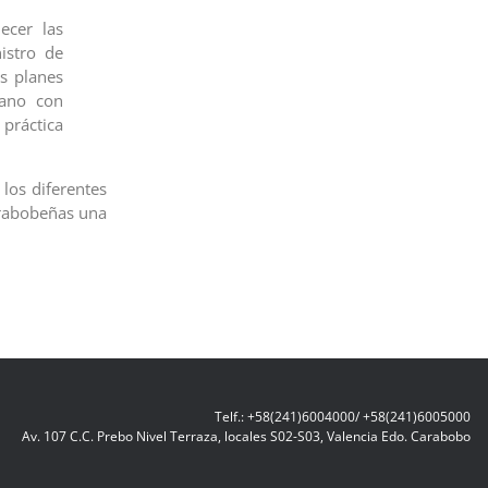
ecer las
istro de
os planes
mano con
práctica
los diferentes
arabobeñas una
Telf.: +58(241)6004000/ +58(241)6005000
Av. 107 C.C. Prebo Nivel Terraza, locales S02-S03, Valencia Edo. Carabobo