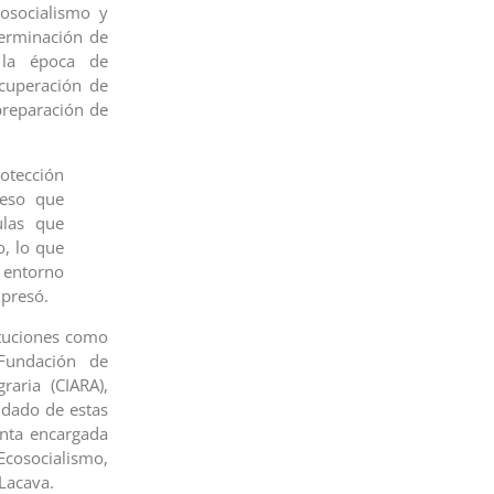
cosocialismo y
germinación de
n la época de
ecuperación de
preparación de
otección
 eso que
ulas que
, lo que
 entorno
xpresó.
tituciones como
Fundación de
aria (CIARA),
idado de estas
enta encargada
Ecosocialismo,
Lacava.