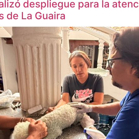
alizó despliegue para la atenc
 de La Guaira