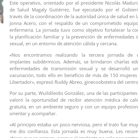
Este operativo, orientado por el presidente Nicolás Maduro
de Salud Magaly Gutiérrez, fue ejecutado por el Gobiern
través de la coordinación de la autoridad única de salud en l
Jonna Acero, con el respaldo de un comprometido equip
enfermería. La jornada tuvo como objetivo fortalecer la co
la planificación familiar y la prevención de enfermedades 
sexual, en un entorno de atención cálida y cercana.
«Nos encontramos realizando la tercera jornada de c
implantes subdérmicos. Además, se brindaron charlas edu
enfermedades de transmisión sexual y se desarrolló u
vacunación, todo ello en beneficio de más de 150 mujeres
Libertador», expresó Ruddy Abreo, ginecoobstetra del centro 
Por su parte, Wuildileidis González, una de las participantes
valoró la oportunidad de recibir atención médica de cal
gratuita, en un ambiente seguro y con un equipo profesion
orientar y acompañar.
«Al principio estaba un poco nerviosa, pero el trato fue mu
me dio confianza. Esta jornada es muy buena. Les recom