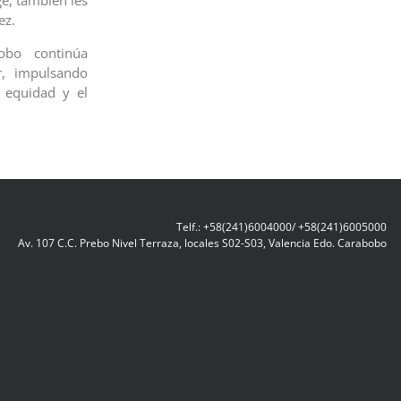
e, también les
ez.
obo continúa
r, impulsando
a equidad y el
Telf.: +58(241)6004000/ +58(241)6005000
Av. 107 C.C. Prebo Nivel Terraza, locales S02-S03, Valencia Edo. Carabobo