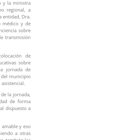
 y la ministra
o regional, a
a entidad, Dra.
o médico y de
nciencia sobre
de transmisión
olocación de
cativas sobre
na jornada de
 del municipio
asistencial.
 de la jornada,
idad de forma
al dispuesto a
y amable y eso
iendo a otras