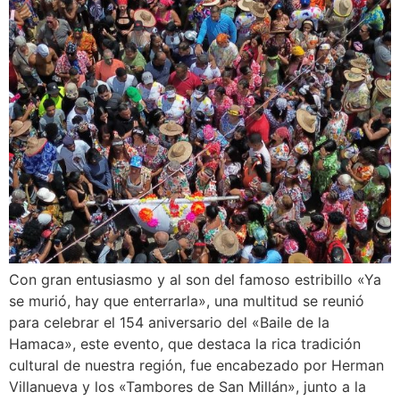
Con gran entusiasmo y al son del famoso estribillo «Ya
se murió, hay que enterrarla», una multitud se reunió
para celebrar el 154 aniversario del «Baile de la
Hamaca», este evento, que destaca la rica tradición
cultural de nuestra región, fue encabezado por Herman
Villanueva y los «Tambores de San Millán», junto a la