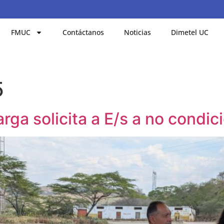
FMUC
Contáctanos
Noticias
Dimetel UC
5
ga solicita a E/s a no condic