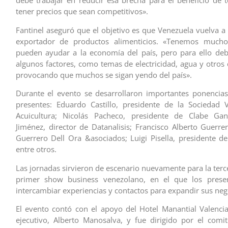
debe trabajar en reducir esa brecha para el beneficio de t
tener precios que sean competitivos».
Fantinel aseguró que el objetivo es que Venezuela vuelva a 
exportador de productos alimenticios. «Tenemos much
pueden ayudar a la economía del país, pero para ello de
algunos factores, como temas de electricidad, agua y otros
provocando que muchos se sigan yendo del país».
Durante el evento se desarrollaron importantes ponencias
presentes: Eduardo Castillo, presidente de la Sociedad 
Acuicultura; Nicolás Pacheco, presidente de Clabe Gan
Jiménez, director de Datanalisis; Francisco Alberto Guerrer
Guerrero Dell Ora &asociados; Luigi Pisella, presidente de
entre otros.
Las jornadas sirvieron de escenario nuevamente para la terc
primer show business venezolano, en el que los prese
intercambiar experiencias y contactos para expandir sus neg
El evento contó con el apoyo del Hotel Manantial Valencia
ejecutivo, Alberto Manosalva, y fue dirigido por el comi