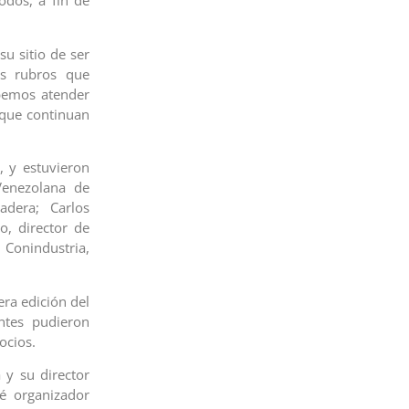
odos, a fin de
su sitio de ser
os rubros que
bemos atender
 que continuan
, y estuvieron
Venezolana de
adera; Carlos
o, director de
 Conindustria,
era edición del
ntes pudieron
ocios.
 y su director
té organizador