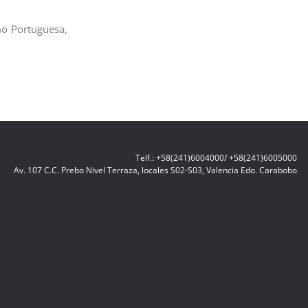
mo Portuguesa,
Telf.: +58(241)6004000/ +58(241)6005000
Av. 107 C.C. Prebo Nivel Terraza, locales S02-S03, Valencia Edo. Carabobo