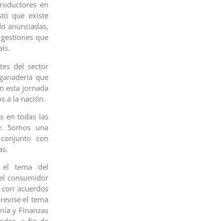
roductores en
stó que existe
do anunciadas,
 gestiones que
ís.
tes del sector
 ganadería que
n esta jornada
 a la nación.
s en todas las
te. Somos una
 conjunto con
as.
 el tema del
e el consumidor
o con acuerdos
revise el tema
mía y Finanzas