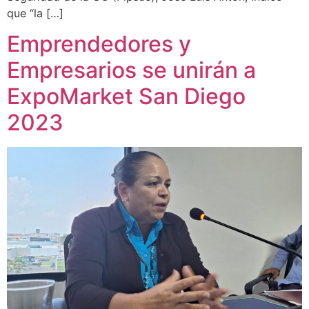
que “la […]
Emprendedores y
Empresarios se unirán a
ExpoMarket San Diego
2023