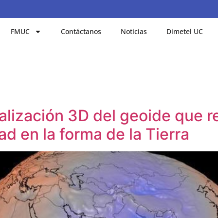
FMUC
Contáctanos
Noticias
Dimetel UC
lización 3D del geoide que re
ad en la forma de la Tierra