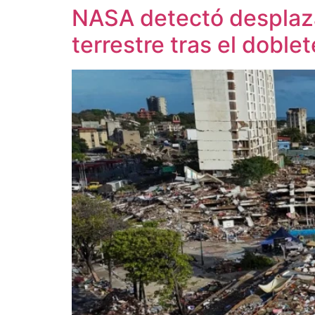
NASA detectó desplaza
terrestre tras el dobl