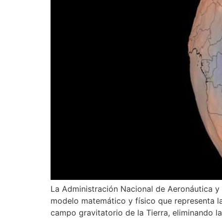
La Administración Nacional de Aeronáutica y e
modelo matemático y físico que representa la
campo gravitatorio de la Tierra, eliminando la