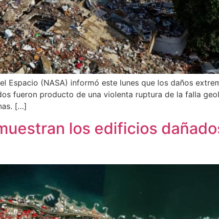
 el Espacio (NASA) informó este lunes que los daños extre
s fueron producto de una violenta ruptura de la falla geoló
nas. […]
uestran los edificios dañado