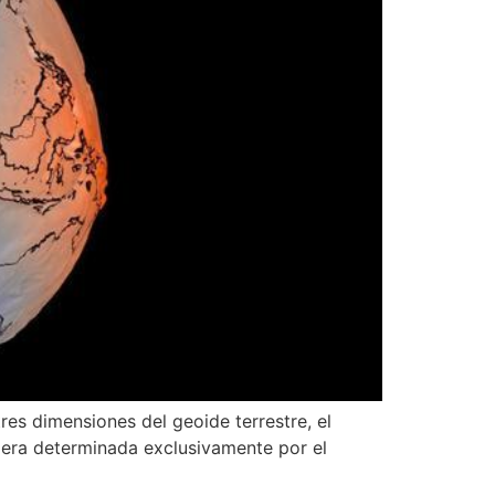
res dimensiones del geoide terrestre, el
viera determinada exclusivamente por el