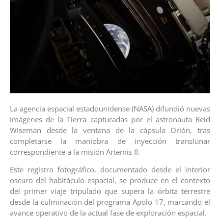
La agencia espacial estadounidense (NASA) difundió nuevas
imágenes de la Tierra capturadas por el astronauta Reid
Wiseman desde la ventana de la cápsula Orión, tras
completarse la maniobra de inyección translunar
correspondiente a la misión Artemis II.
Este registro fotográfico, documentado desde el interior
oscuro del habitáculo espacial, se produce en el contexto
del primer viaje tripulado que supera la órbita terrestre
desde la culminación del programa Apolo 17, marcando el
avance operativo de la actual fase de exploración espacial.