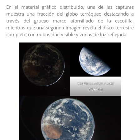
En el material gráfico distribuido, una de las capturas
muestra una fracción del globo terráqueo destacando a
través del grueso marco atornillado de la escotilla,
mientras que una segunda imagen revela el disco terrestre
completo con nubosidad visible y zonas de luz reflejada.
Creditos: NASA / Reid
Wiseman