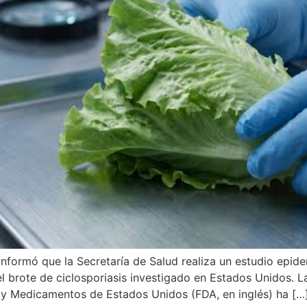
nformó que la Secretaría de Salud realiza un estudio epid
 brote de ciclosporiasis investigado en Estados Unidos. L
s y Medicamentos de Estados Unidos (FDA, en inglés) ha […