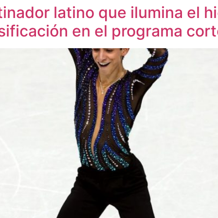
tinador latino que ilumina el h
sificación en el programa cor