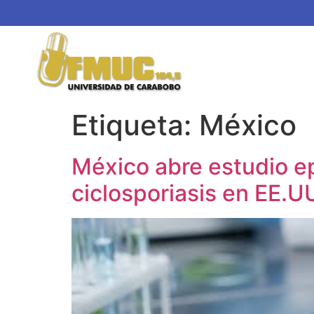
Etiqueta:
México
México abre estudio e
ciclosporiasis en EE.U