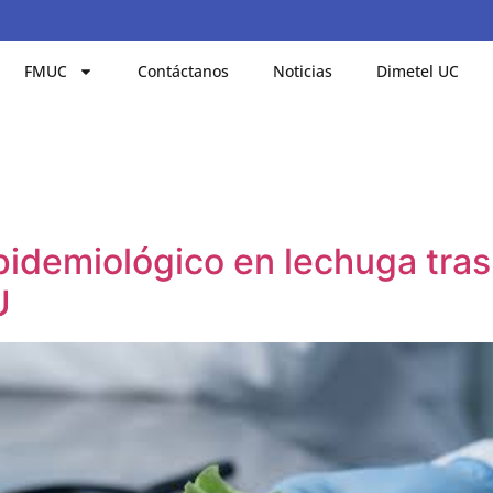
FMUC
Contáctanos
Noticias
Dimetel UC
pidemiológico en lechuga tras
U