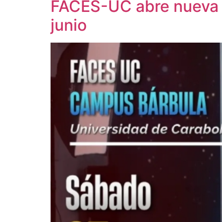
FACES-UC abre nueva co
junio