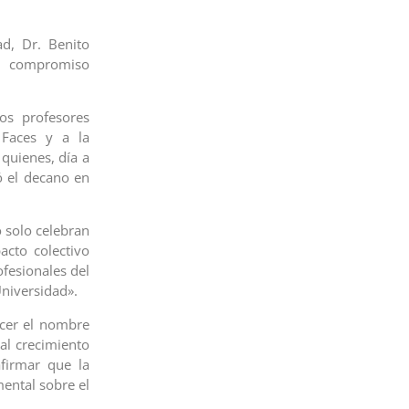
d, Dr. Benito
l compromiso
os profesores
 Faces y a la
quienes, día a
ó el decano en
 solo celebran
acto colectivo
ofesionales del
Universidad».
ecer el nombre
al crecimiento
firmar que la
mental sobre el