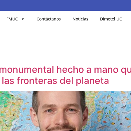
FMUC
Contáctanos
Noticias
Dimetel UC
 monumental hecho a mano qu
las fronteras del planeta