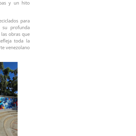
pas y un hito
eciclados para
ó su profunda
e las obras que
efleja toda la
rte venezolano