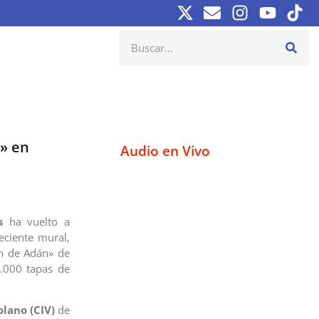
n» en
Audio en Vivo
s
ha vuelto a
eciente mural,
ón de Adán» de
.000 tapas de
olano (CIV)
de