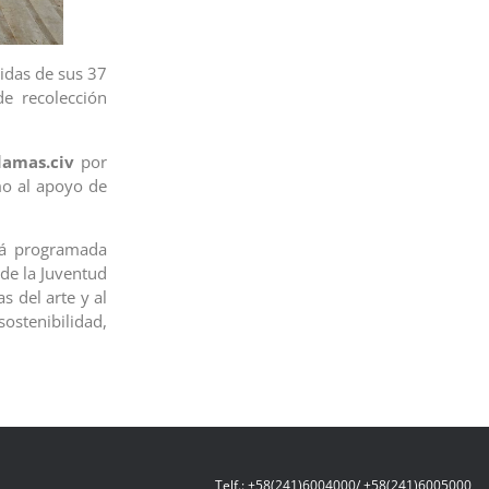
idas de sus 37
e recolección
amas.civ
por
mo al apoyo de
stá programada
 de la Juventud
s del arte y al
ostenibilidad,
Telf.: +58(241)6004000/ +58(241)6005000