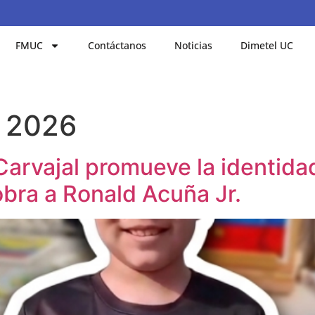
FMUC
Contáctanos
Noticias
Dimetel UC
e 2026
 Carvajal promueve la identid
bra a Ronald Acuña Jr.