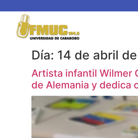
Día:
14 de abril d
Artista infantil Wilmer
de Alemania y dedica o