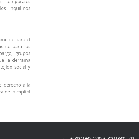
os temporales
os inquilinos
amente para el
ente para los
bargo, grupos
ue la derrama
ejido social y
el derecho a la
a de la capital
Telf.: +58(241)6004000/ +58(241)6005000