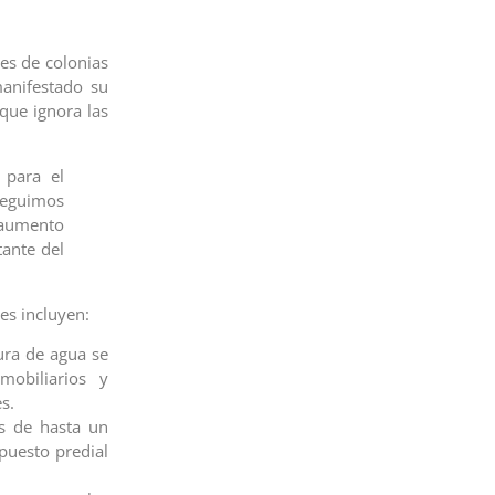
tes de colonias
nifestado su
 que ignora las
 para el
seguimos
umento
tante del
es incluyen:
ura de agua se
mobiliarios y
s.
s de hasta un
puesto predial