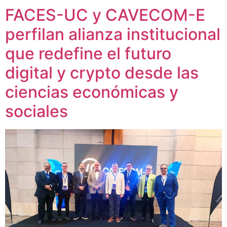
FACES-UC y CAVECOM-E
perfilan alianza institucional
que redefine el futuro
digital y crypto desde las
ciencias económicas y
sociales