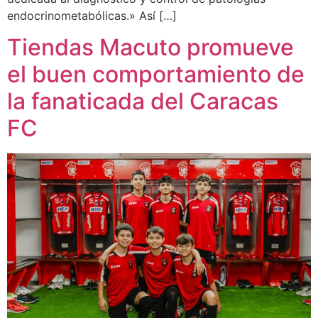
endocrinometabólicas.» Así […]
Tiendas Macuto promueve
el buen comportamiento de
la fanaticada del Caracas
FC