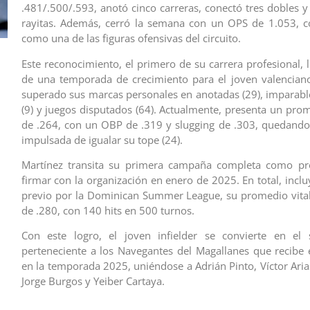
.481/.500/.593, anotó cinco carreras, conectó tres dobles 
rayitas. Además, cerró la semana con un OPS de 1.053, c
como una de las figuras ofensivas del circuito.
Este reconocimiento, el primero de su carrera profesional, 
de una temporada de crecimiento para el joven valencian
superado sus marcas personales en anotadas (29), imparable
(9) y juegos disputados (64). Actualmente, presenta un pro
de .264, con un OBP de .319 y slugging de .303, quedando
impulsada de igualar su tope (24).
Martínez transita su primera campaña completa como prof
firmar con la organización en enero de 2025. En total, incl
previo por la Dominican Summer League, su promedio vitali
de .280, con 140 hits en 500 turnos.
Con este logro, el joven infielder se convierte en el 
perteneciente a los Navegantes del Magallanes que recibe e
en la temporada 2025, uniéndose a Adrián Pinto, Víctor Aria
Jorge Burgos y Yeiber Cartaya.