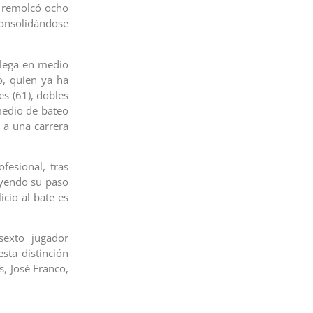
y remolcó ocho
onsolidándose
llega en medio
o, quien ya ha
s (61), dobles
medio de bateo
 a una carrera
esional, tras
uyendo su paso
cio al bate es
sexto jugador
sta distinción
s, José Franco,