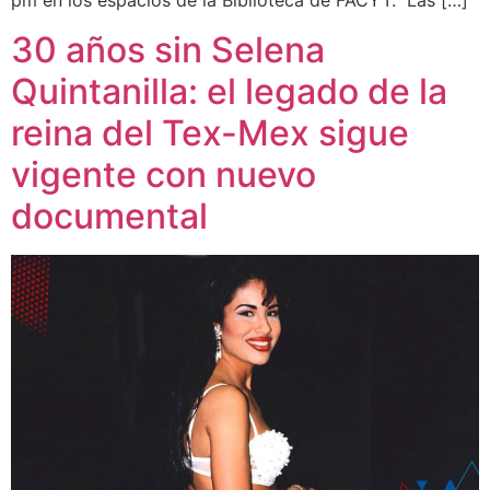
pm en los espacios de la Biblioteca de FACYT. Las […]
30 años sin Selena
Quintanilla: el legado de la
reina del Tex-Mex sigue
vigente con nuevo
documental