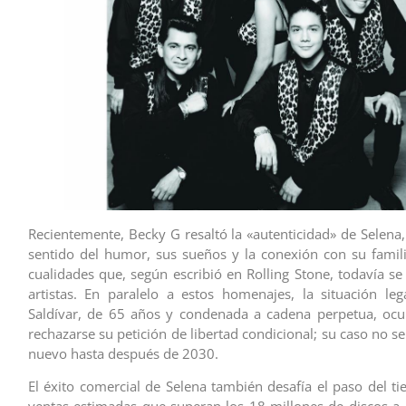
Recientemente, Becky G resaltó la «autenticidad» de Selena,
sentido del humor, sus sueños y la conexión con su famili
cualidades que, según escribió en Rolling Stone, todavía se
artistas. En paralelo a estos homenajes, la situación le
Saldívar, de 65 años y condenada a cadena perpetua, ocup
rechazarse su petición de libertad condicional; su caso no s
nuevo hasta después de 2030.
El éxito comercial de Selena también desafía el paso del ti