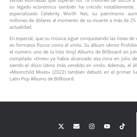
ventas estimadas que superan los 18 millones de discos a 
su legado económico también ha crecido notablemente. S
especializado Celebrity Worth Net, su patrimonio au
millones de dólares al momento de su muerte a más de 25 
actualidad.
En especial, que su música sigue conquistando las listas de 
en formatos físicos como el vinilo. Su álbum «Amor Prohib
el número uno de la lista Vinyl Albums de Billboard en jul
compilado «Ones» ya había alcanzado esa cima en julio d
siendo el disco latino más vendido en vinilo. Además, el
«Moonchild Mixes» (2022) también debutó en el primer lug
Latin Pop Albums de Billboard.