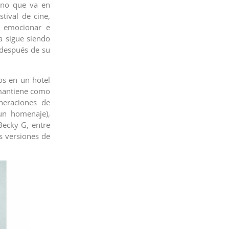
ino que va en
tival de cine,
e emocionar e
a sigue siendo
s después de su
ros en un hotel
 mantiene como
neraciones de
un homenaje),
Becky G, entre
s versiones de