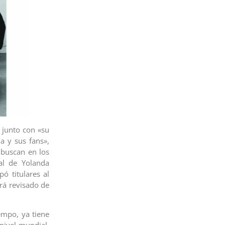
 junto con «su
a y sus fans»,
 buscan en los
gal de Yolanda
ó titulares al
erá revisado de
empo, ya tiene