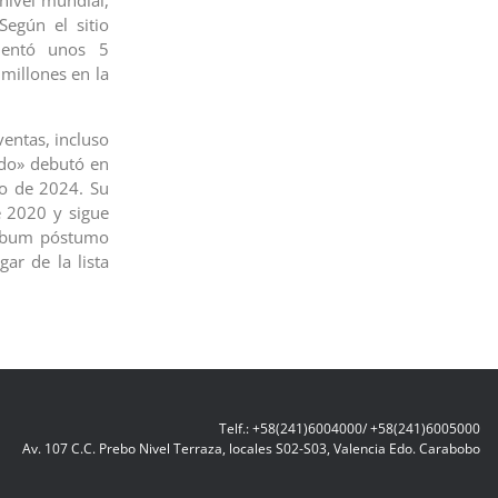
nivel mundial,
egún el sitio
mentó unos 5
millones en la
ventas, incluso
ido» debutó en
io de 2024. Su
e 2020 y sigue
 álbum póstumo
ar de la lista
Telf.: +58(241)6004000/ +58(241)6005000
Av. 107 C.C. Prebo Nivel Terraza, locales S02-S03, Valencia Edo. Carabobo