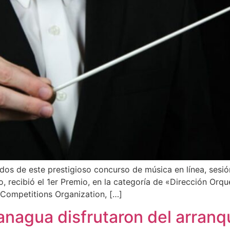
ados de este prestigioso concurso de música en línea, sesión
, recibió el 1er Premio, en la categoría de «Dirección Orq
Competitions Organization, […]
anagua disfrutaron del arran