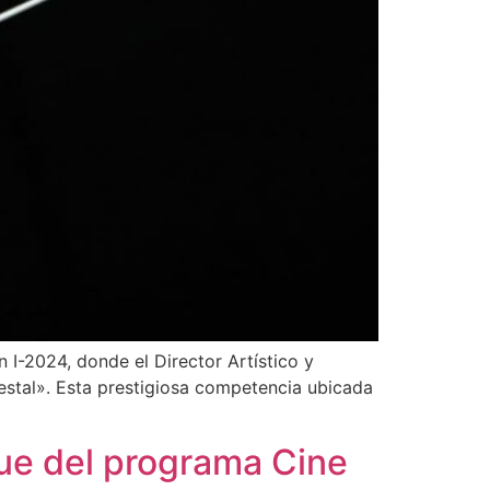
 I-2024, donde el Director Artístico y
uestal». Esta prestigiosa competencia ubicada
que del programa Cine