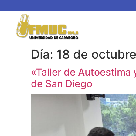
Día:
18 de octubr
«Taller de Autoestima 
de San Diego