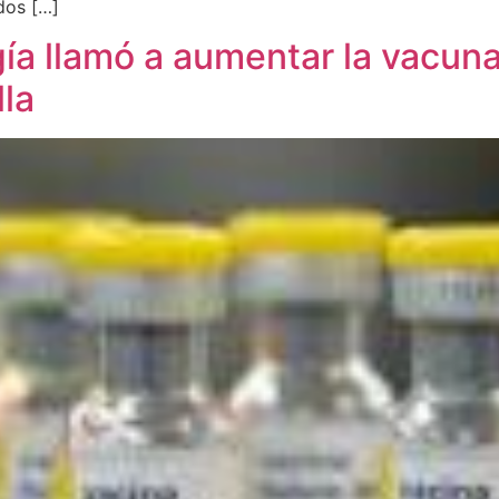
dos […]
ía llamó a aumentar la vacun
lla