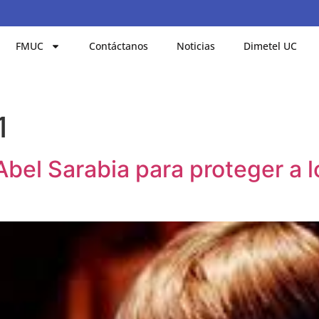
FMUC
Contáctanos
Noticias
Dimetel UC
1
el Sarabia para proteger a lo