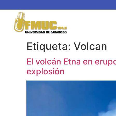
Etiqueta:
Volcan
El volcán Etna en erupc
explosión