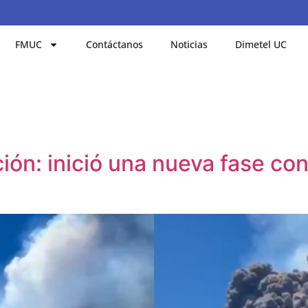
FMUC
Contáctanos
Noticias
Dimetel UC
ión: inició una nueva fase con