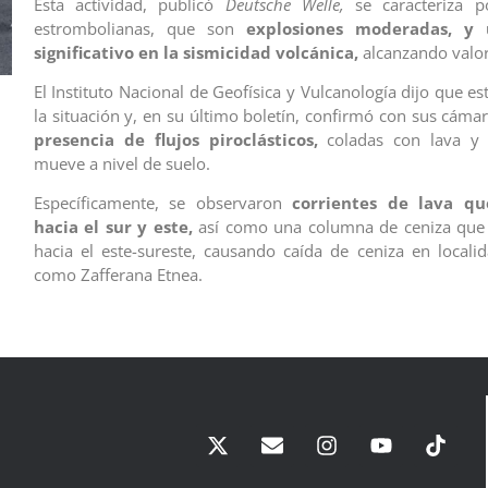
Esta actividad, publicó
Deutsche Welle,
se caracteriza p
estrombolianas, que son
explosiones moderadas, y
significativo en la sismicidad volcánica,
alcanzando valor
El Instituto Nacional de Geofísica y Vulcanología dijo que e
la situación y, en su último boletín, confirmó con sus cáma
presencia de flujos piroclásticos,
coladas con lava y 
mueve a nivel de suelo.
Específicamente, se observaron
corrientes de lava q
hacia el sur y este,
así como una columna de ceniza que 
hacia el este-sureste, causando caída de ceniza en locali
como Zafferana Etnea.