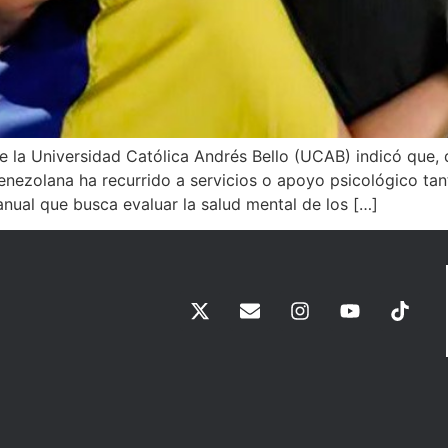
e la Universidad Católica Andrés Bello (UCAB) indicó que, 
ezolana ha recurrido a servicios o apoyo psicológico tant
anual que busca evaluar la salud mental de los […]