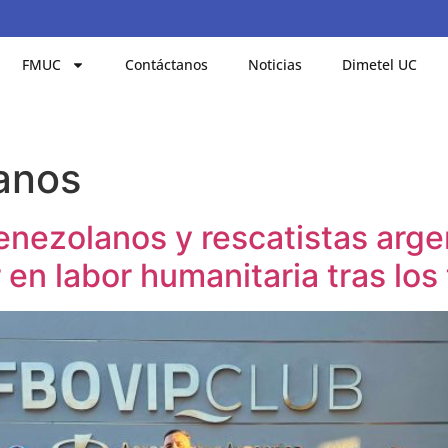
FMUC
Contáctanos
Noticias
Dimetel UC
anos
nezolanos y rescatistas argen
en labor humanitaria tras los