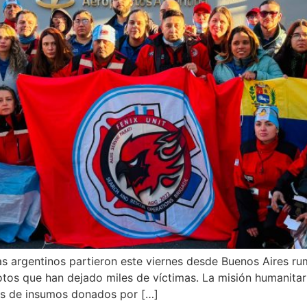
s argentinos partieron este viernes desde Buenos Aires ru
otos que han dejado miles de víctimas. La misión humanitar
das de insumos donados por […]