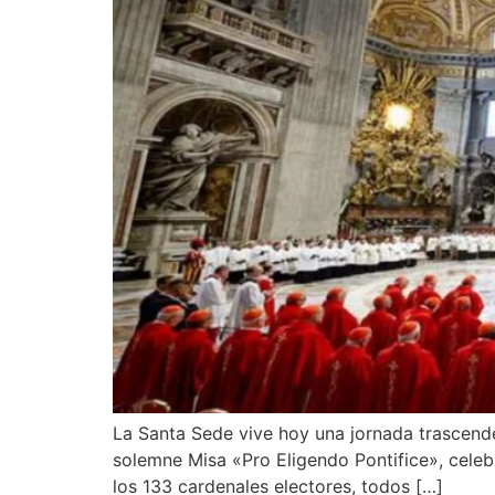
La Santa Sede vive hoy una jornada trascenden
solemne Misa «Pro Eligendo Pontifice», celeb
los 133 cardenales electores, todos […]