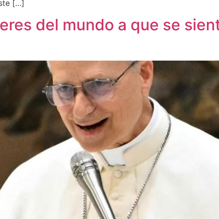
ste […]
íderes del mundo a que se sien