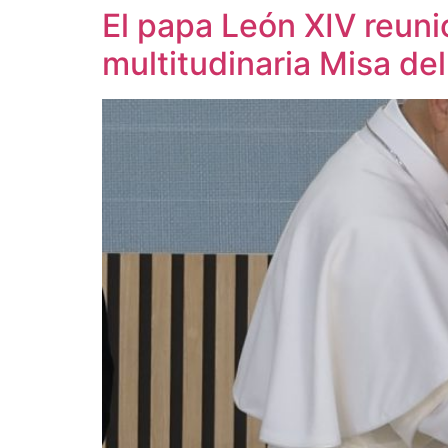
El papa León XIV reuni
multitudinaria Misa del