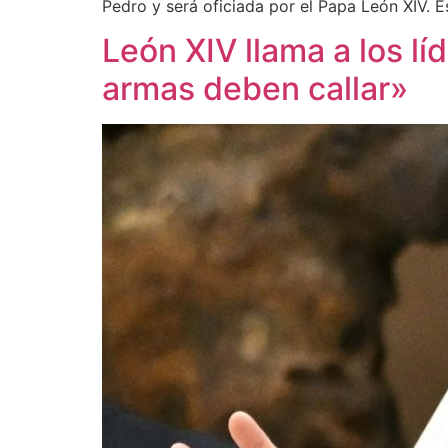
Pedro y será oficiada por el Papa León XIV. E
León XIV llama a los l
armas deben callar»