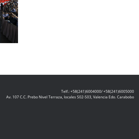
Telf.: +58(241)6004000/ +58(241)6005000
Av. 107 C.C. Prebo Nivel Terraza, locales S02-S03, Valencia Edo. Carabobo