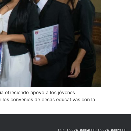
núa ofreciendo apoyo a los jóvenes
de los convenios de becas educativas con la
Telf.: +58(241)6004000/ +58(241)6005000