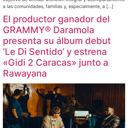
a las comunidades, familias y, especialmente, a […]
El productor ganador del
GRAMMY® Daramola
presenta su álbum debut
‘Le Di Sentido’ y estrena
«Gidi 2 Caracas» junto a
Rawayana