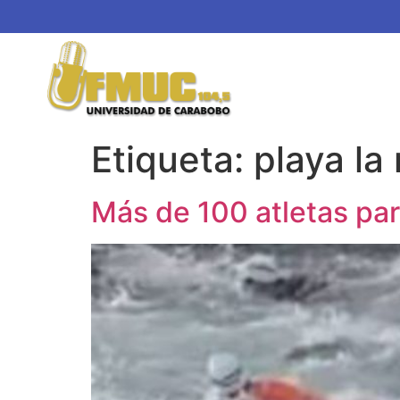
Etiqueta:
playa la
Más de 100 atletas par