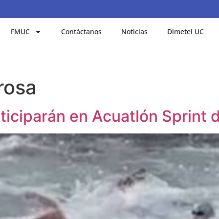
FMUC
Contáctanos
Noticias
Dimetel UC
 rosa
ticiparán en Acuatlón Sprint 