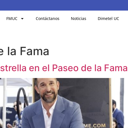
FMUC
Contáctanos
Noticias
Dimetel UC
e la Fama
strella en el Paseo de la Fam