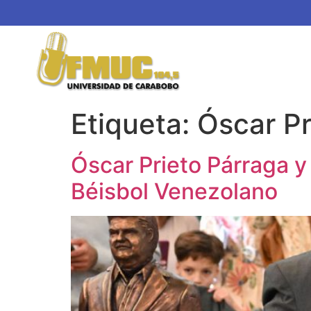
Etiqueta:
Óscar Pr
Óscar Prieto Párraga y
Béisbol Venezolano