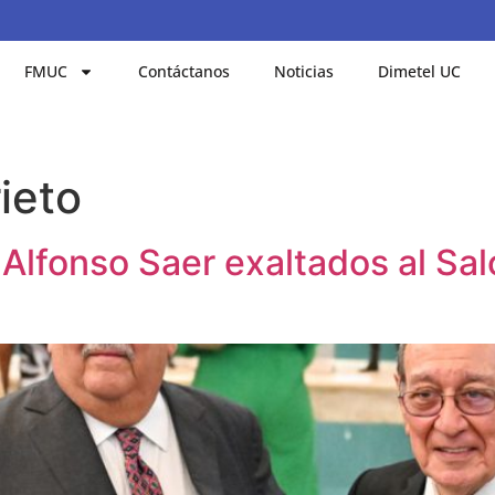
FMUC
Contáctanos
Noticias
Dimetel UC
ieto
 Alfonso Saer exaltados al Sal