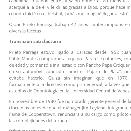
capitalina. “Cuando entré al salón donde están todas las 
acerqué a la de él y le di las gracias a Dios, porque hace 
cuando inicié en el beisbol, jamás me imaginé llegar a esto”.
Oscar Prieto Párraga trabajó 47 años ininterrumpidos en
diversas facetas
Transición satisfactoria
Prieto Párraga estuvo ligado al Caracas desde 1952 cua
Pablo Morales compraron al equipo. Para ese entonces, con
de edad y comenzó a ir al estadio con Pancho Pepe Cróquer, 
en su automóvil conocido como el “Pájaro de Plata”, po
evitaba hacerlo. Quizá sin imaginar que en 1970 s
formalmente a la directiva como primer vocal, a la vez que
estudios de Odontología en la Universidad Central de Venezu
En noviembre de 1980 fue nombrado gerente general de la
cinco días antes de que el mánager Jim Leyland, integrante 
Fama de Cooperstown, renunciara a su cargo como piloto 
las complejidades del torneo.