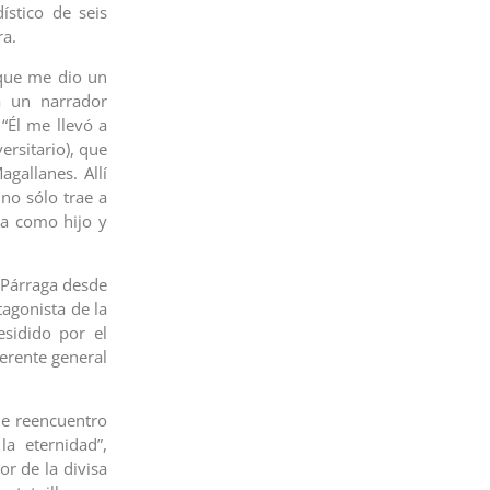
dístico de seis
ra.
 que me dio un
a un narrador
“Él me llevó a
ersitario), que
gallanes. Allí
no sólo trae a
la como hijo y
 Párraga desde
tagonista de la
esidido por el
erente general
me reencuentro
a eternidad”,
r de la divisa