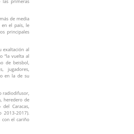
 las primeras
e más de media
en el país, le
os principales
 exaltación al
 “la vuelta al
no de beisbol,
s, jugadores,
mo en la de su
o radiodifusor,
a, heredero de
 del Caracas,
o 2013-2017).
 con el cariño