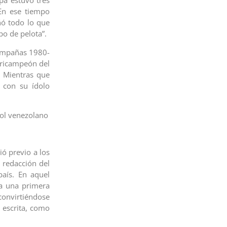
pá estuvo tres
En ese tiempo
ñó todo lo que
o de pelota”.
campañas 1980-
 tricampeón del
 Mientras que
 con su ídolo
bol venezolano
ó previo a los
 redacción del
país. En aquel
a una primera
convirtiéndose
 escrita, como