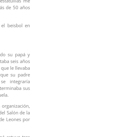
estatuillas me
más de 50 años
 el beisbol en
ndo su papá y
taba seis años
que le llevaba
rque su padre
e integraría
 terminaba sus
ela.
 organización,
del Salón de la
de Leones por