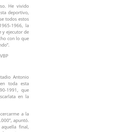
oso. He vivido
sta deportivo,
se todos estos
1965-1966, la
 y ejecutor de
echo con lo que
ndo”.
 LVBP
tadio Antonio
 en toda esta
990-1991, que
scarlata en la
acercarme a la
.000”, apuntó.
quella final,