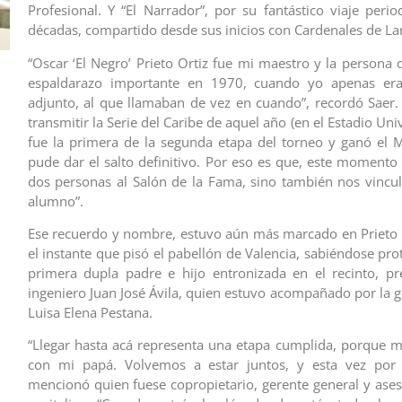
Profesional. Y “El Narrador”, por su fantástico viaje perio
décadas, compartido desde sus inicios con Cardenales de La
“Oscar ‘El Negro’ Prieto Ortiz fue mi maestro y la persona
espaldarazo importante en 1970, cuando yo apenas er
adjunto, al que llamaban de vez en cuando”, recordó Saer. 
transmitir la Serie del Caribe de aquel año (en el Estadio Univ
fue la primera de la segunda etapa del torneo y ganó el Ma
pude dar el salto definitivo. Por eso es que, este momento 
dos personas al Salón de la Fama, sino también nos vincu
alumno”.
Ese recuerdo y nombre, estuvo aún más marcado en Prieto
el instante que pisó el pabellón de Valencia, sabiéndose pro
primera dupla padre e hijo entronizada en el recinto, pr
ingeniero Juan José Ávila, quien estuvo acompañado por la g
Luisa Elena Pestana.
“Llegar hasta acá representa una etapa cumplida, porque 
con mi papá. Volvemos a estar juntos, y esta vez por l
mencionó quien fuese copropietario, gerente general y aseso