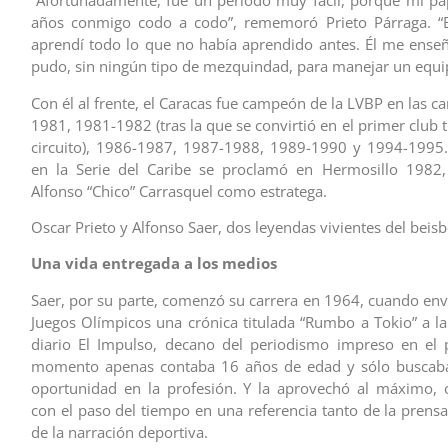
“Afortunadamente, fue un período muy fácil, porque mi pa
años conmigo codo a codo”, rememoró Prieto Párraga. “
aprendí todo lo que no había aprendido antes. Él me ense
pudo, sin ningún tipo de mezquindad, para manejar un equip
Con él al frente, el Caracas fue campeón de la LVBP en las 
1981, 1981-1982 (tras la que se convirtió en el primer club
circuito), 1986-1987, 1987-1988, 1989-1990 y 1994-1995.
en la Serie del Caribe se proclamó en Hermosillo 1982,
Alfonso “Chico” Carrasquel como estratega.
Oscar Prieto y Alfonso Saer, dos leyendas vivientes del beis
Una vida entregada a los medios
Saer, por su parte, comenzó su carrera en 1964, cuando envi
Juegos Olímpicos una crónica titulada “Rumbo a Tokio” a la
diario El Impulso, decano del periodismo impreso en el 
momento apenas contaba 16 años de edad y sólo buscab
oportunidad en la profesión. Y la aprovechó al máximo, 
con el paso del tiempo en una referencia tanto de la prensa
de la narración deportiva.