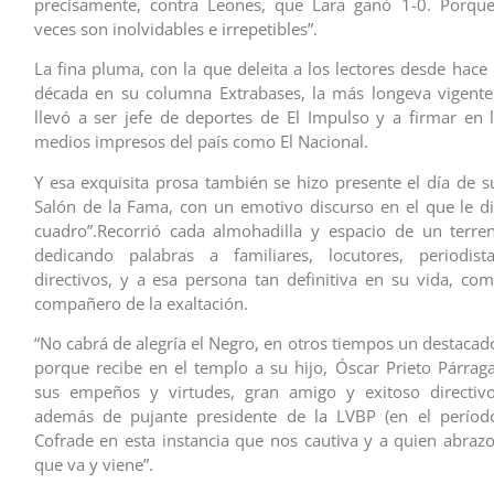
precisamente, contra Leones, que Lara ganó 1-0. Porque
veces son inolvidables e irrepetibles”.
La fina pluma, con la que deleita a los lectores desde hac
década en su columna Extrabases, la más longeva vigente 
llevó a ser jefe de deportes de El Impulso y a firmar en l
medios impresos del país como El Nacional.
Y esa exquisita prosa también se hizo presente el día de su
Salón de la Fama, con un emotivo discurso en el que le dio
cuadro”.Recorrió cada almohadilla y espacio de un terre
dedicando palabras a familiares, locutores, periodista
directivos, y a esa persona tan definitiva en su vida, co
compañero de la exaltación.
“No cabrá de alegría el Negro, en otros tiempos un destacad
porque recibe en el templo a su hijo, Óscar Prieto Párrag
sus empeños y virtudes, gran amigo y exitoso directivo
además de pujante presidente de la LVBP (en el períod
Cofrade en esta instancia que nos cautiva y a quien abrazo
que va y viene”.