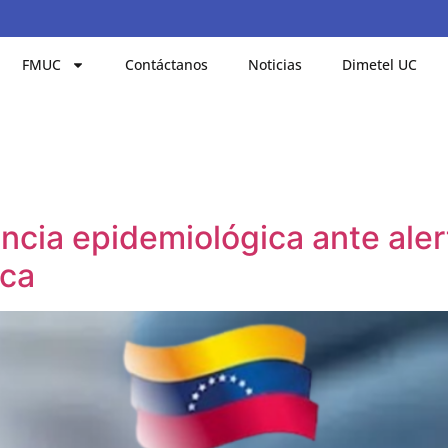
FMUC
Contáctanos
Noticias
Dimetel UC
ancia epidemiológica ante aler
ica