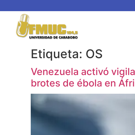
Etiqueta:
OS
Venezuela activó vigil
brotes de ébola en Áfr