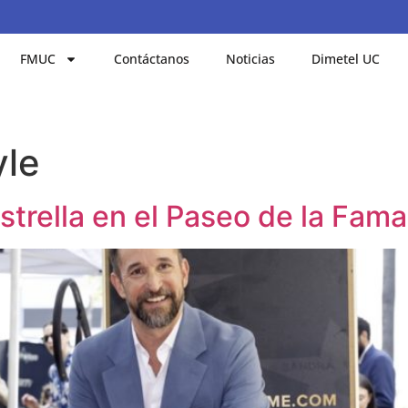
FMUC
Contáctanos
Noticias
Dimetel UC
le
strella en el Paseo de la Fam