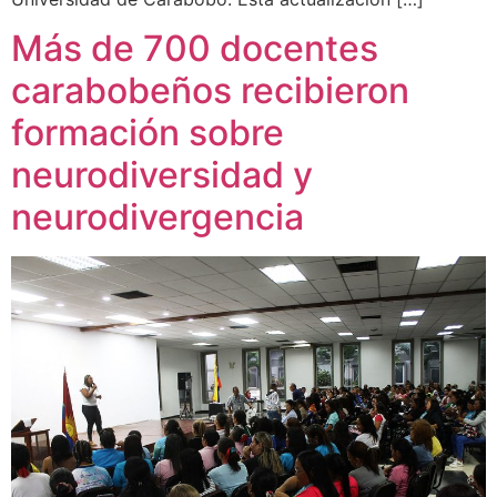
Más de 700 docentes
carabobeños recibieron
formación sobre
neurodiversidad y
neurodivergencia