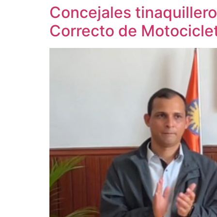
Concejales tinaquille
‎Correcto de Motocicle