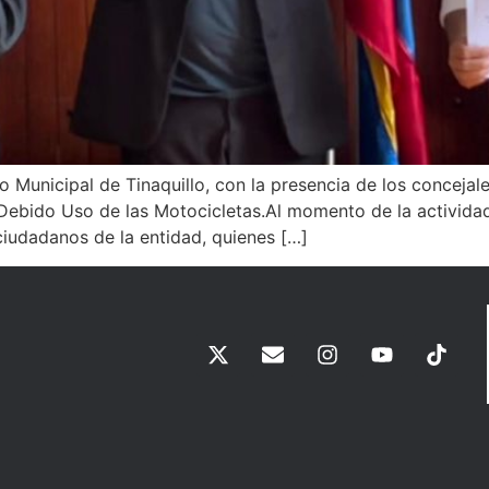
 Municipal de Tinaquillo, con la presencia de los concejales
ebido Uso de las Motocicletas.‎‎Al momento de la activida
 ciudadanos de la entidad, quienes […]