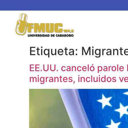
Etiqueta:
Migrant
EE.UU. canceló parole 
migrantes, incluidos 