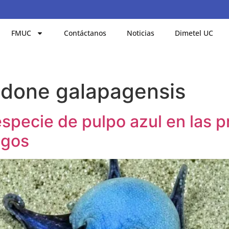
FMUC
Contáctanos
Noticias
Dimetel UC
edone galapagensis
especie de pulpo azul en las 
agos