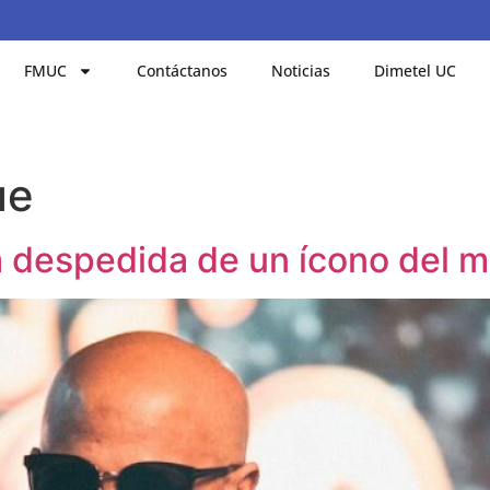
FMUC
Contáctanos
Noticias
Dimetel UC
ue
ca despedida de un ícono del 