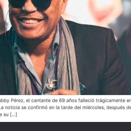
ubby Pérez, el cantante de 69 años falleció trágicamente e
a noticia se confirmó en la tarde del miércoles, después d
e su […]