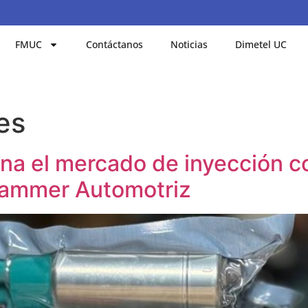
FMUC
Contáctanos
Noticias
Dimetel UC
es
na el mercado de inyección co
Hammer Automotriz