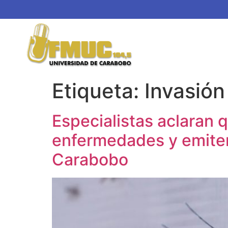
Etiqueta:
Invasió
Especialistas aclaran 
enfermedades y emiten
Carabobo