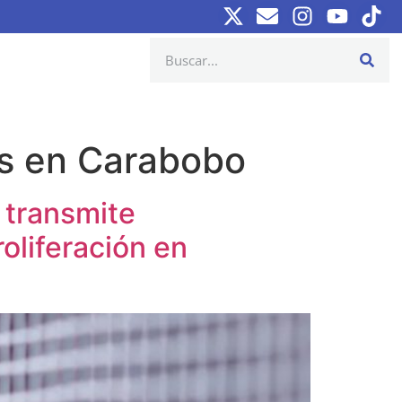
os en Carabobo
 transmite
liferación en