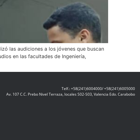
lizó las audiciones a los jóvenes que buscan
udios en las facultades de Ingeniería,
Telf.: +58(241)6004000/ +58(241)6005000
Av. 107 C.C. Prebo Nivel Terraza, locales S02-S03, Valencia Edo. Carabobo