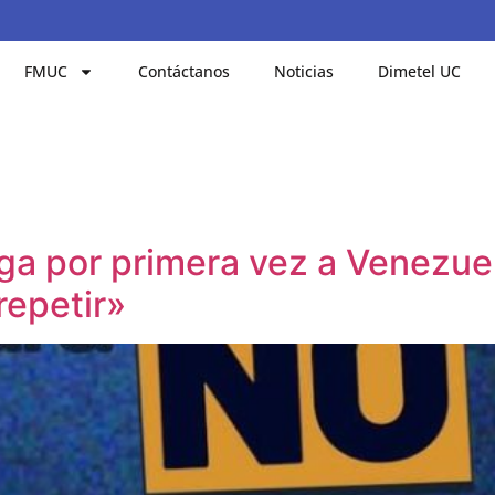
FMUC
Contáctanos
Noticias
Dimetel UC
ga por primera vez a Venezuel
repetir»