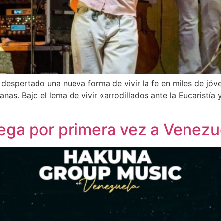
despertado una nueva forma de vivir la fe en miles de jóv
nas. Bajo el lema de vivir «arrodillados ante la Eucaristía 
ega por primera vez a Venezu