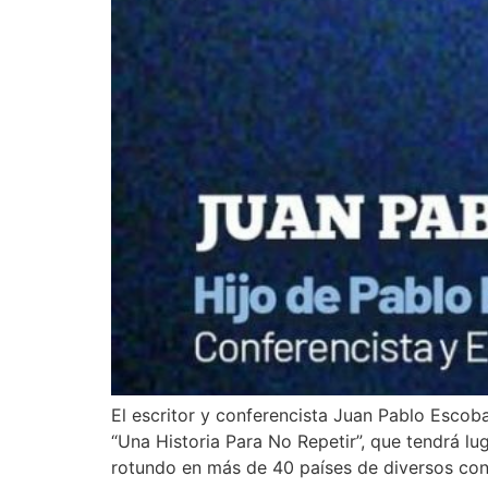
El escritor y conferencista Juan Pablo Escob
“Una Historia Para No Repetir”, que tendrá lu
rotundo en más de 40 países de diversos con