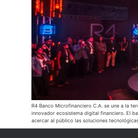
R4 Banco Microfinanciero C.A. se une a la ter
innovador ecosistema digital financiero. El b
acercar al público las soluciones tecnológic