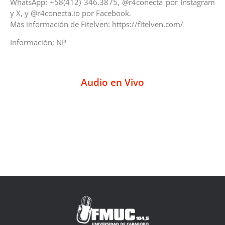
WhatsApp: +58(412) 346.3875, @r4conecta por Instagram
y X, y @r4conecta.io por Facebook.
Más información de Fitelven: https://fitelven.com/
Información; NP
Audio en Vivo