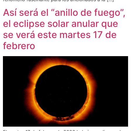
Así será el “anillo de fuego”,
el eclipse solar anular que
se verá este martes 17 de
febrero